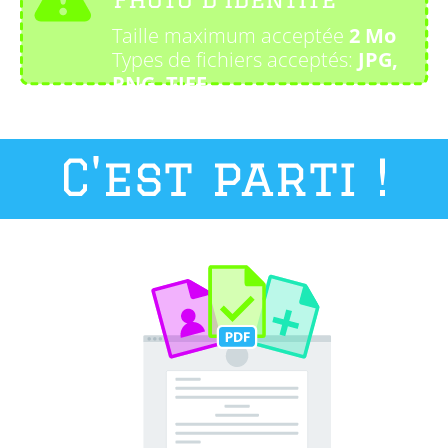
Taille maximum acceptée
2 Mo
Types de fichiers acceptés:
JPG,
PNG, TIFF...
C'est parti !