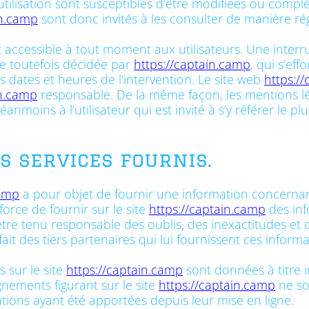
’utilisation sont susceptibles d’être modifiées ou comp
in.camp
sont donc invités à les consulter de manière rég
 accessible à tout moment aux utilisateurs. Une interr
e toutefois décidée par
https://captain.camp
, qui s’ef
s dates et heures de l’intervention. Le site web
https:/
in.camp
responsable. De la même façon, les mentions lé
nmoins à l’utilisateur qui est invité à s’y référer le pl
es services fournis.
camp
a pour objet de fournir une information concernant
force de fournir sur le site
https://captain.camp
des inf
 être tenu responsable des oublis, des inexactitudes et 
fait des tiers partenaires qui lui fournissent ces informa
 sur le site
https://captain.camp
sont données à titre in
ignements figurant sur le site
https://captain.camp
ne son
ions ayant été apportées depuis leur mise en ligne.