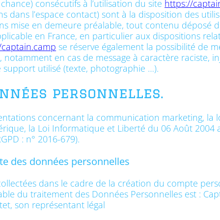
hance) consécutifs à l’utilisation du site
https://capta
ns dans l’espace contact) sont à la disposition des utili
sans mise en demeure préalable, tout contenu déposé d
pplicable en France, en particulier aux dispositions rela
//captain.camp
se réserve également la possibilité de m
eur, notamment en cas de message à caractère raciste, in
support utilisé (texte, photographie …).
onnées personnelles.
entations concernant la communication marketing, la lo
ique, la Loi Informatique et Liberté du 06 Août 2004
RGPD : n° 2016-679).
cte des données personnelles
llectées dans le cadre de la création du compte person
nsable du traitement des Données Personnelles est : Ca
et, son représentant légal