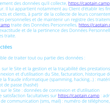
tement des données qu’il collecte,
https://captain.camp
r. Il lui appartient notamment au Client d’établir les fi
cts et clients, à partir de la collecte de leurs consen
es personnelles et de maintenir un registre des traitem
.camp
traite des Données Personnelles,
https://captain
’exactitude et de la pertinence des Données Personnell
es traite.
ectées
ble de traiter tout ou partie des données :
sur le Site et la gestion et la traçabilité des prestati
nnexion et d’utilisation du Site, facturation, historiqu
re la fraude informatique (spamming, hacking…) : matérie
mot de passe (hashé)
sur le Site : données de connexion et d’utilisation
satisfaction facultatives sur
https://captain.camp
: adr
e communication (sms, mail) : numéro de téléphone,