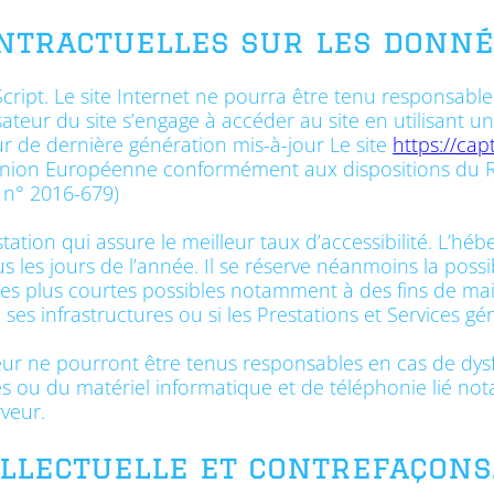
ontractuelles sur les donné
vaScript. Le site Internet ne pourra être tenu responsab
utilisateur du site s’engage à accéder au site en utilisant
ur de dernière génération mis-à-jour Le site
https://ca
e l’Union Européenne conformément aux dispositions du 
 n° 2016-679)
station qui assure le meilleur taux d’accessibilité. L’hé
s les jours de l’année. Il se réserve néanmoins la possib
es plus courtes possibles notamment à des fins de mai
e ses infrastructures ou si les Prestations et Services g
eur ne pourront être tenus responsables en cas de d
ues ou du matériel informatique et de téléphonie lié 
veur.
ellectuelle et contrefaçons