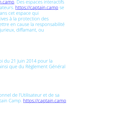
in.camp
. Des espaces interactifs
sateurs.
https://captain.camp
se
ans cet espace qui
tives à la protection des
ettre en cause la responsabilité
jurieux, diffamant, ou
i du 21 Juin 2014 pour la
 ainsi que du Règlement Général
nel de l’Utilisateur et de sa
ptain Camp.
https://captain.camp