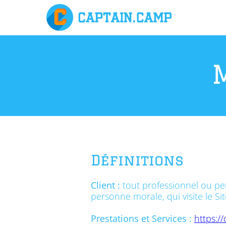
Définitions
Client :
tout professionnel ou per
personne morale, qui visite le Si
Prestations et Services :
https:/